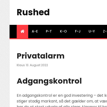
Rushed
A-E
P-T
K-O
F-J
U-Y
Z-
Privatalarm
Posted
Klaus
13. August 2022
On
Adgangskontrol
En adgangskontrol er en god investering – det k
stiger stadig markant, så det gælder om, at vær
har de et stort udvalg af alle slags Alarmer til