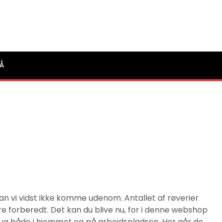
Å
an vi vidst ikke komme udenom. Antallet af røverier
e forberedt. Det kan du blive nu, for i denne webshop
 brug både i hjemmet og på arbejdspladsen. Her går de