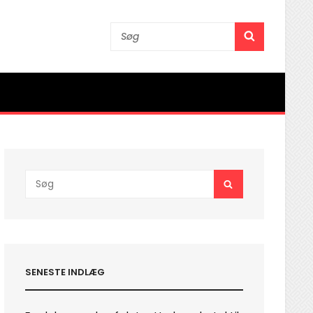
Search
SEARCH
for:
Search
SEARCH
for:
SENESTE INDLÆG